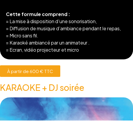
Cette formule comprend :
Cliquez-ici !
= La mise à disposition d’une sonorisation,
= Diffusion de musique d’ambiance pendant le repas,
= Micro sans fil.
= Karaoké ambiancé par un animateur .
= Ecran, vidéo projecteur et micro
À partir de 600 € TTC
KARAOKE + DJ soirée
©2025 Beautiful DJ - Disc Jockey Mariage, All Rights Reserved.
29 rue Coquillière 75001 PARIS
DJ animateur de Mariage en région parisienne (75, 77, 78, 91, 92,
93, 94 et 95)
Mentions légales